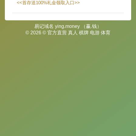
<<首存送100%礼金领取入口>>
易记域名 ying.money （赢.钱）
© 2026 © 官方直营 真人 棋牌 电游 体育